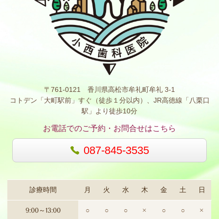
〒761-0121 香川県高松市牟礼町牟礼 3-1
コトデン「大町駅前」すぐ（徒歩１分以内）、JR高徳線「八栗口
駅」より徒歩10分
お電話でのご予約・お問合せはこちら
087-845-3535
診療時間
月
火
水
木
金
土
日
9:00～13:00
○
○
○
×
○
○
×